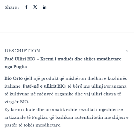
Share :
DESCRIPTION
Paté Ulliri BIO – Kremi i traditës dhe shijes mesdhetare
nga Puglia
Bio Orto
sjell një produkt që mishëron thelbin e kuzhinës
italiane:
Paté-në e ullirit BIO
, të bërë me ullinj Peranzana
të kultivuar në mënyrë organike dhe vaj ulliri ekstra të
virgjër BIO.
Ky krem i butë dhe aromatik është rezultat i mjeshtërisë
artizanale të Puglias, që bashkon autenticitetin me shijen e
pastër të tokës mesdhetare.