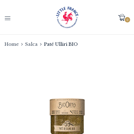
0
Home
Salca
Paté Ulliri BIO