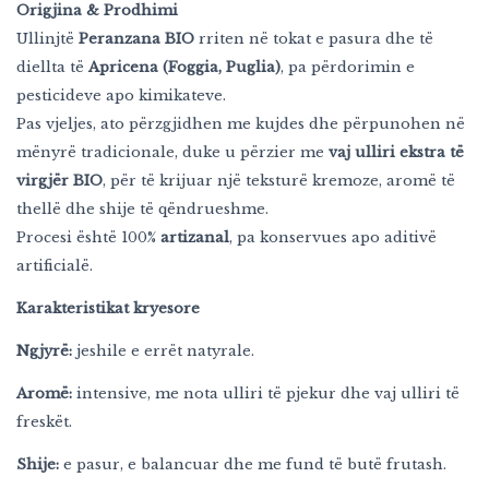
Origjina & Prodhimi
Ullinjtë
Peranzana BIO
rriten në tokat e pasura dhe të
diellta të
Apricena (Foggia, Puglia)
, pa përdorimin e
pesticideve apo kimikateve.
Pas vjeljes, ato përzgjidhen me kujdes dhe përpunohen në
mënyrë tradicionale, duke u përzier me
vaj ulliri ekstra të
virgjër BIO
, për të krijuar një teksturë kremoze, aromë të
thellë dhe shije të qëndrueshme.
Procesi është 100%
artizanal
, pa konservues apo aditivë
artificialë.
Karakteristikat kryesore
Ngjyrë:
jeshile e errët natyrale.
Aromë:
intensive, me nota ulliri të pjekur dhe vaj ulliri të
freskët.
Shije:
e pasur, e balancuar dhe me fund të butë frutash.