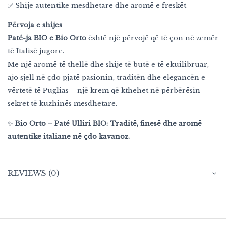
✅ Shije autentike mesdhetare dhe aromë e freskët
Përvoja e shijes
Paté-ja BIO e Bio Orto
është një përvojë që të çon në zemër
të Italisë jugore.
Me një aromë të thellë dhe shije të butë e të ekuilibruar,
ajo sjell në çdo pjatë pasionin, traditën dhe elegancën e
vërtetë të Puglias – një krem që kthehet në përbërësin
sekret të kuzhinës mesdhetare.
✨
Bio Orto – Paté Ulliri BIO: Traditë, finesë dhe aromë
autentike italiane në çdo kavanoz.
REVIEWS (0)