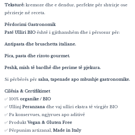
Teksturë:
kremoze dhe e dendur, perfekte për shtrirje ose
përzierje në receta.
Përdorimi Gastronomik
Paté Ulliri BIO
është i gjithanshëm dhe i përsosur për:
Antipasta dhe bruschetta italiane.
Pica, pasta dhe rizoto gourmet.
Peshk, mish të bardhë dhe perime të pjekura.
Si përbërës për
salsa, tapenade apo mbushje gastronomike.
Cilësia & Certifikimet
✅ 100%
organike / BIO
✅ Ullinj
Peranzana
dhe vaj ulliri ekstra të virgjër BIO
✅ Pa konservues, ngjyrues apo aditivë
✅ Produkt
Vegan & Gluten Free
✅ Përpunim artizanal,
Made in Italy