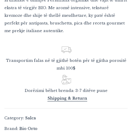
artizanale e ullinjve Peranzana organikë dhe vajit të ullirit
ekstra të virgjër BIO. Me aromë intensive, teksturë
kremoze dhe shije të thellë mesdhetare, ky paté është
perfekt për antipasta, bruschetta, pica dhe receta gourmet
me prekje italiane autentike.
Transportim falas në të gjithë botën për të gjitha porositë
mbi 100$
Dorëzimi bëhet brenda: 3-7 ditëve pune
Shipping & Return
Category:
Salca
Brand:
Bio Orto