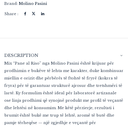
Brand:
Molino Pasini
Share :
DESCRIPTION
Mix “Pane al Riso” nga Molino Pasini është krijuar për
prodhimin e bukëve të lehta me karakter, duke kombinuar
miellin e orizit dhe përbërës të ftohtë të fryrë (kokrra të
fryra) për të garantuar strukturë ajrosur dhe tretshmëri të
lartë. Ky formulim është ideal për laboratorë artizanale
ose linja prodhimi që synojnë produkt me profil të veçantë
dhe lehtësi në konsumim. Me këtë përzierje, rezultati i
brumit është bukë me trup të lehtë, aromë të butë dhe
pamje tërheqëse — një zgjedhje e veçantë për