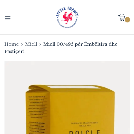
0
Home
Miell
Miell 00/495 për Ëmbëlsira dhe
Pastiçeri