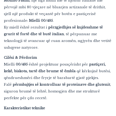
Molino Pasini
, një nga mulli më të njohur italianë me
përvojë mbi 80 vjeçare në bluarjen artizanale të drithit,
sjell një produkt të veçantë për botën e pastiçerisë
profesionale:
Mielli 00/495
.
Ky miell është rezultat i
përzgjedhjes së kujdesshme të
grurit të fortë dhe të butë italian
, të përpunuar me
teknologji të avancuar që ruan aromën, ngjyrën dhe vetitë
ushqyese natyrore.
Cilësi & Përdorim
Mielli
00/495
është projektuar posaçërisht për
pastiçeri,
kekë, biskota, tartë dhe brume të ëmbla
që kërkojnë butësi,
qëndrueshmëri dhe fryrje të barabartë gjatë pjekjes.
Falë
përmbajtjes së kontrolluar të proteinave dhe glutenit
,
siguron brumë të lehtë, homogjen dhe me strukturë
perfekte për çdo recetë.
Karakteristikat teknike