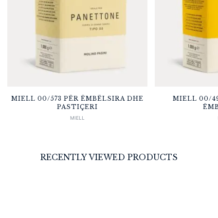
MIELL 00/573 PËR ËMBËLSIRA DHE
MIELL 00/4
PASTIÇERI
ËMB
MIELL
RECENTLY VIEWED PRODUCTS