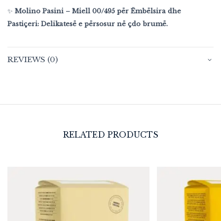
✨
Molino Pasini – Miell 00/495 për Ëmbëlsira dhe
Pastiçeri: Delikatesë e përsosur në çdo brumë.
REVIEWS (0)
RELATED PRODUCTS