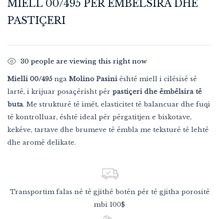
MIELL 00/495 PËR ËMBËLSIRA DHE
PASTIÇERI
30
people are viewing this right now
Mielli 00/495
nga
Molino Pasini
është miell i cilësisë së
lartë, i krijuar posaçërisht për
pastiçeri dhe ëmbëlsira të
buta
. Me strukturë të imët, elasticitet të balancuar dhe fuqi
të kontrolluar, është ideal për përgatitjen e biskotave,
kekëve, tartave dhe brumeve të ëmbla me teksturë të lehtë
dhe aromë delikate.
Transportim falas në të gjithë botën për të gjitha porositë
mbi 100$