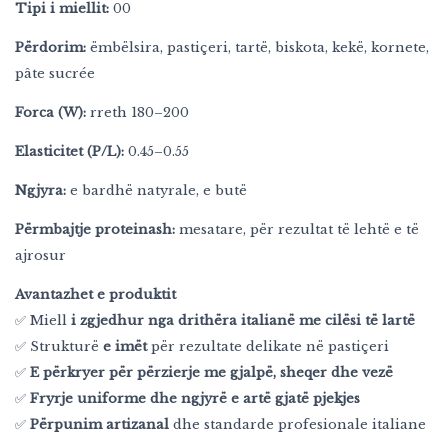
Tipi i miellit:
00
Përdorim:
ëmbëlsira, pastiçeri, tartë, biskota, kekë, kornete,
pâte sucrée
Forca (W):
rreth 180–200
Elasticitet (P/L):
0.45–0.55
Ngjyra:
e bardhë natyrale, e butë
Përmbajtje proteinash:
mesatare, për rezultat të lehtë e të
ajrosur
Avantazhet e produktit
✅ Miell
i zgjedhur nga drithëra italianë me cilësi të lartë
✅ Strukturë
e imët
për rezultate delikate në pastiçeri
✅
E përkryer për përzierje me gjalpë, sheqer dhe vezë
✅
Fryrje uniforme dhe ngjyrë e artë gjatë pjekjes
✅
Përpunim artizanal
dhe standarde profesionale italiane