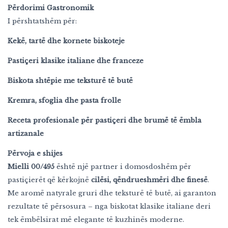
Përdorimi Gastronomik
I përshtatshëm për:
Kekë, tartë dhe kornete biskoteje
Pastiçeri klasike italiane dhe franceze
Biskota shtëpie me teksturë të butë
Kremra, sfoglia dhe pasta frolle
Receta profesionale për pastiçeri dhe brumë të ëmbla
artizanale
Përvoja e shijes
Mielli 00/495
është një partner i domosdoshëm për
pastiçierët që kërkojnë
cilësi, qëndrueshmëri dhe finesë
.
Me aromë natyrale gruri dhe teksturë të butë, ai garanton
rezultate të përsosura – nga biskotat klasike italiane deri
tek ëmbëlsirat më elegante të kuzhinës moderne.