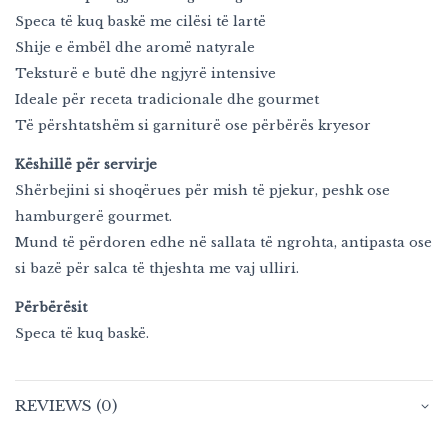
Speca të kuq baskë me cilësi të lartë
Shije e ëmbël dhe aromë natyrale
Teksturë e butë dhe ngjyrë intensive
Ideale për receta tradicionale dhe gourmet
Të përshtatshëm si garniturë ose përbërës kryesor
Këshillë për servirje
Shërbejini si shoqërues për mish të pjekur, peshk ose
hamburgerë gourmet.
Mund të përdoren edhe në sallata të ngrohta, antipasta ose
si bazë për salca të thjeshta me vaj ulliri.
Përbërësit
Speca të kuq baskë.
REVIEWS (0)