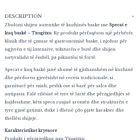
DESCRIPTION
Zbuloni shijen autentike të kuzhinës baske me
Specat e
kuq baskë – Txogitxu
. Ky produkt përfaqëson një përbërës
klasik dhe të çmuar të gastronomisë baske, i njohur për
ngjyrën e tij intensive, teksturën e butë dhe shijen
natyralisht të ëmbël, pa pikantësi të fortë.
Specat e kuq baskë janë shumë të gjithanshëm në kuzhinë
dhe përdoren gjerësisht në receta tradicionale, si
garniturë për mish, peshk ose si bazë për salca dhe
antipasta. Falë cilësisë së tyre të lartë dhe përzgjedhjes së
kujdesshme, këta speca ruajnë aromën dhe strukturën e
tyre gjatë gatimit, duke i dhënë çdo pjate karakter dhe
thellësi shijeje.
Karakteristikat kryesore
Produkt i përzgjedhur nga Txogitxu