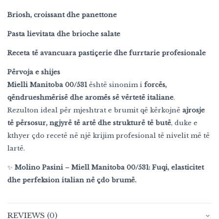
Briosh, croissant dhe panettone
Pasta lievitata dhe brioche salate
Receta të avancuara pastiçerie dhe furrtarie profesionale
Përvoja e shijes
Mielli Manitoba 00/531
është sinonim i
forcës,
qëndrueshmërisë dhe aromës së vërtetë italiane
.
Rezulton ideal për mjeshtrat e brumit që kërkojnë
ajrosje
të përsosur, ngjyrë të artë dhe strukturë të butë
, duke e
kthyer çdo recetë në një krijim profesional të nivelit më të
lartë.
✨
Molino Pasini – Miell Manitoba 00/531: Fuqi, elasticitet
dhe perfeksion italian në çdo brumë.
REVIEWS (0)