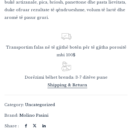
bukë artizanale, pica, briosh, panettone dhe pasta lievitata,
duke ofruar rezultate të qëndrueshme, volum të lartë dhe
aromë të pasur gruri.
Transportim falas në të gjithë botën për të gjitha porositë
mbi 100$
Dorëzimi bëhet brenda: 3-7 ditëve pune
Save my name, email, and website in
this browser for the next time I
Shipping & Return
comment.
Category:
Uncategorized
Brand:
Molino Pasini
Share :