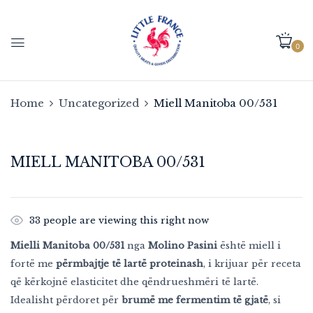
0
Be the first to review “Miell
Manitoba 00/531”
Home
Uncategorized
Miell Manitoba 00/531
Your email address will not be published.
Required fields are marked
*
MIELL MANITOBA 00/531
Your rating
33
people are viewing this right now
Mielli Manitoba 00/531
nga
Molino Pasini
është miell i
fortë me
përmbajtje të lartë proteinash
, i krijuar për receta
që kërkojnë elasticitet dhe qëndrueshmëri të lartë.
Idealisht përdoret për
brumë me fermentim të gjatë
, si