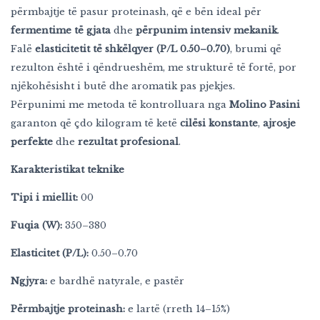
përmbajtje të pasur proteinash, që e bën ideal për
fermentime të gjata
dhe
përpunim intensiv mekanik
.
Falë
elasticitetit të shkëlqyer (P/L 0.50–0.70)
, brumi që
rezulton është i qëndrueshëm, me strukturë të fortë, por
njëkohësisht i butë dhe aromatik pas pjekjes.
Përpunimi me metoda të kontrolluara nga
Molino Pasini
garanton që çdo kilogram të ketë
cilësi konstante
,
ajrosje
perfekte
dhe
rezultat profesional
.
Karakteristikat teknike
Tipi i miellit:
00
Fuqia (W):
350–380
Elasticitet (P/L):
0.50–0.70
Ngjyra:
e bardhë natyrale, e pastër
Përmbajtje proteinash:
e lartë (rreth 14–15%)