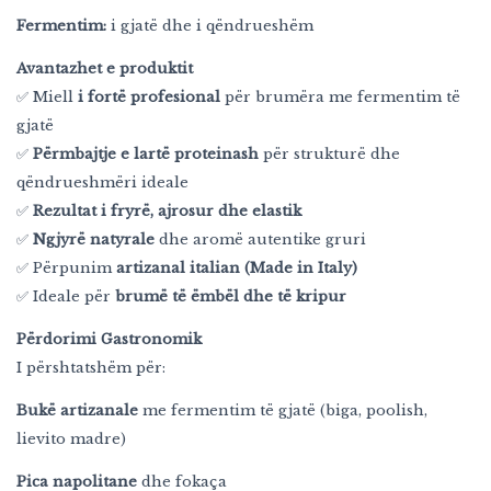
Fermentim:
i gjatë dhe i qëndrueshëm
Avantazhet e produktit
✅ Miell
i fortë profesional
për brumëra me fermentim të
gjatë
✅
Përmbajtje e lartë proteinash
për strukturë dhe
qëndrueshmëri ideale
✅
Rezultat i fryrë, ajrosur dhe elastik
✅
Ngjyrë natyrale
dhe aromë autentike gruri
✅ Përpunim
artizanal italian (Made in Italy)
✅ Ideale për
brumë të ëmbël dhe të kripur
Përdorimi Gastronomik
I përshtatshëm për:
Bukë artizanale
me fermentim të gjatë (biga, poolish,
lievito madre)
Pica napolitane
dhe fokaça