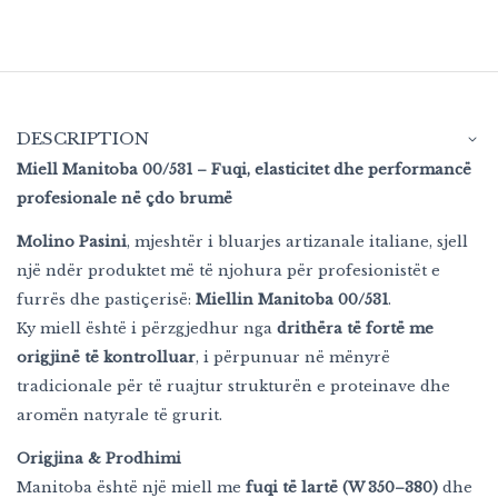
DESCRIPTION
Miell Manitoba 00/531 – Fuqi, elasticitet dhe performancë
profesionale në çdo brumë
Molino Pasini
, mjeshtër i bluarjes artizanale italiane, sjell
një ndër produktet më të njohura për profesionistët e
furrës dhe pastiçerisë:
Miellin Manitoba 00/531
.
Ky miell është i përzgjedhur nga
drithëra të fortë me
origjinë të kontrolluar
, i përpunuar në mënyrë
tradicionale për të ruajtur strukturën e proteinave dhe
aromën natyrale të grurit.
Origjina & Prodhimi
Manitoba është një miell me
fuqi të lartë (W 350–380)
dhe