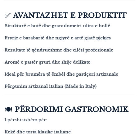
✅
AVANTAZHET E PRODUKTIT
Strukturë e butë dhe granulometri ultra e hollë
Fryrje e barabartë dhe ngjyrë e artë gjatë pjekjes
Rezultate të qëndrueshme dhe cilësi profesionale
Aromë e pastër gruri dhe shije delikate
Ideal për brumëra të ëmbël dhe pastiçeri artizanale
Përpunim artizanal italian (Made in Italy)
🍽️
PËRDORIMI GASTRONOMIK
I përshtatshëm për:
Kekë dhe torta klasike italiane