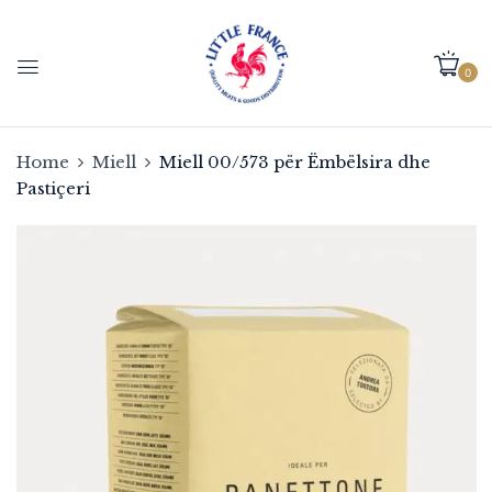
0
Home
Miell
Miell 00/573 për Ëmbëlsira dhe
Pastiçeri