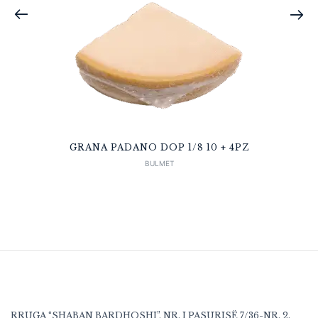
GRANA PADANO DOP 1/8 10 + 4PZ
BULMET
RRUGA “SHABAN BARDHOSHI”, NR. I PASURISË 7/36-NR. 2,