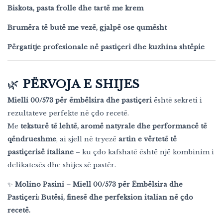
Biskota, pasta frolle dhe tartë me krem
Brumëra të butë me vezë, gjalpë ose qumësht
Përgatitje profesionale në pastiçeri dhe kuzhina shtëpie
🌿
PËRVOJA E SHIJES
Mielli 00/573 për ëmbëlsira dhe pastiçeri
është sekreti i
rezultateve perfekte në çdo recetë.
Me
teksturë të lehtë, aromë natyrale dhe performancë të
qëndrueshme
, ai sjell në tryezë
artin e vërtetë të
pastiçerisë italiane
– ku çdo kafshatë është një kombinim i
delikatesës dhe shijes së pastër.
✨
Molino Pasini – Miell 00/573 për Ëmbëlsira dhe
Pastiçeri: Butësi, finesë dhe perfeksion italian në çdo
recetë.