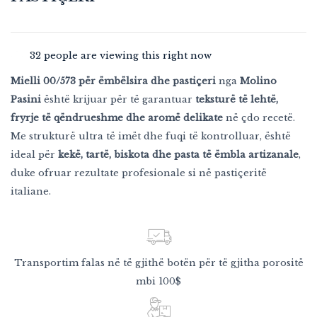
32
people are viewing this right now
Mielli 00/573 për ëmbëlsira dhe pastiçeri
nga
Molino
Pasini
është krijuar për të garantuar
teksturë të lehtë,
fryrje të qëndrueshme dhe aromë delikate
në çdo recetë.
Me strukturë ultra të imët dhe fuqi të kontrolluar, është
ideal për
kekë, tartë, biskota dhe pasta të ëmbla artizanale
,
duke ofruar rezultate profesionale si në pastiçeritë
italiane.
Transportim falas në të gjithë botën për të gjitha porositë
mbi 100$