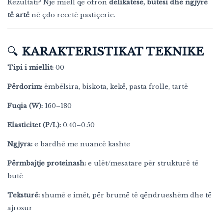
Rezultati? Një miell që ofron
delikatesë, butësi dhe ngjyrë
të artë
në çdo recetë pastiçerie.
🔍
KARAKTERISTIKAT TEKNIKE
Tipi i miellit:
00
Përdorim:
ëmbëlsira, biskota, kekë, pasta frolle, tartë
Fuqia (W):
160–180
Elasticitet (P/L):
0.40–0.50
Ngjyra:
e bardhë me nuancë kashte
Përmbajtje proteinash:
e ulët/mesatare për strukturë të
butë
Teksturë:
shumë e imët, për brumë të qëndrueshëm dhe të
ajrosur