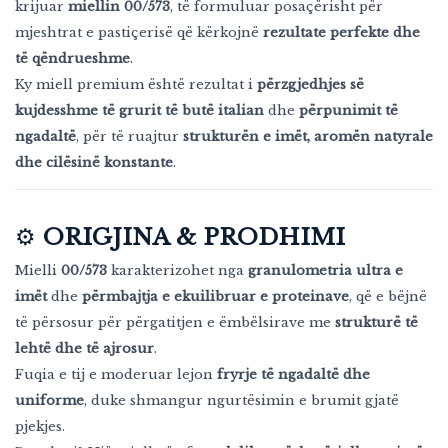
krijuar
miellin 00/573
, të formuluar posaçërisht për
mjeshtrat e pastiçerisë që kërkojnë
rezultate perfekte dhe
të qëndrueshme
.
Ky miell premium është rezultat i
përzgjedhjes së
kujdesshme të grurit të butë italian
dhe
përpunimit të
ngadaltë
, për të ruajtur
strukturën e imët, aromën natyrale
dhe cilësinë konstante
.
⚙️
ORIGJINA & PRODHIMI
Mielli
00/573
karakterizohet nga
granulometria ultra e
imët
dhe
përmbajtja e ekuilibruar e proteinave
, që e bëjnë
të përsosur për përgatitjen e ëmbëlsirave me
strukturë të
lehtë dhe të ajrosur
.
Fuqia e tij e moderuar lejon
fryrje të ngadaltë dhe
uniforme
, duke shmangur ngurtësimin e brumit gjatë
pjekjes.