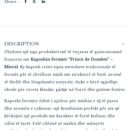
Share :
DESCRIPTION
Zbuloni një nga produktet më të veçanta të gastronomisë
franceze me
Kaposhin fermier “Prince de Dombes” –
Mieral
. Ky kaposh rritet sipas metodave tradicionale të
fermës për të zhvilluar mish me strukturë të butë, aromë
të thellë dhe lëngshmëri natyrale, duke e bërë zgjedhje
ideale për receta klasike, pjekje në furrë dhe gatime festive.
Kaposhi fermier është i njohur për mishin e tij të pasur
dhe aromën e rafinuar, një kombinim perfekt për ata që
kërkojnë një produkt me karakter të fortë kulinar dhe
cilësi të lartë. Falë cilësisë së mishit dhe mënyrës