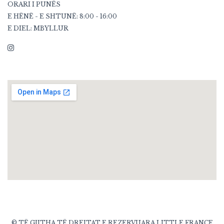
ORARI I PUNËS
E HËNË - E SHTUNË: 8:00 - 16:00
E DIEL: MBYLLUR
© TË GJITHA TË DREJTAT E REZERVUARA LITTLE FRANCE