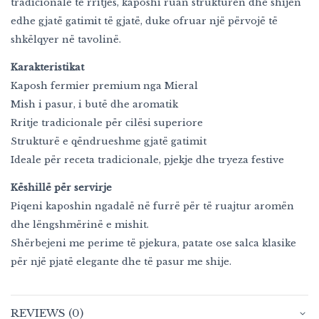
tradicionale të rritjes, kaposhi ruan strukturën dhe shijen
edhe gjatë gatimit të gjatë, duke ofruar një përvojë të
shkëlqyer në tavolinë.
Karakteristikat
Kaposh fermier premium nga Mieral
Mish i pasur, i butë dhe aromatik
Rritje tradicionale për cilësi superiore
Strukturë e qëndrueshme gjatë gatimit
Ideale për receta tradicionale, pjekje dhe tryeza festive
Këshillë për servirje
Piqeni kaposhin ngadalë në furrë për të ruajtur aromën
dhe lëngshmërinë e mishit.
Shërbejeni me perime të pjekura, patate ose salca klasike
për një pjatë elegante dhe të pasur me shije.
REVIEWS (0)