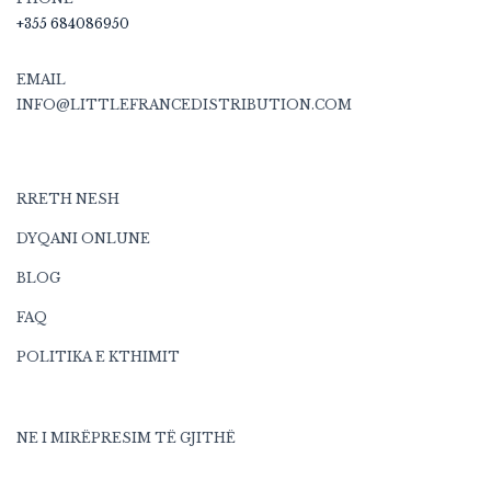
+355 684086950
EMAIL
INFO@LITTLEFRANCEDISTRIBUTION.COM
RRETH NESH
DYQANI ONLUNE
BLOG
FAQ
POLITIKA E KTHIMIT
NE I MIRËPRESIM TË GJITHË