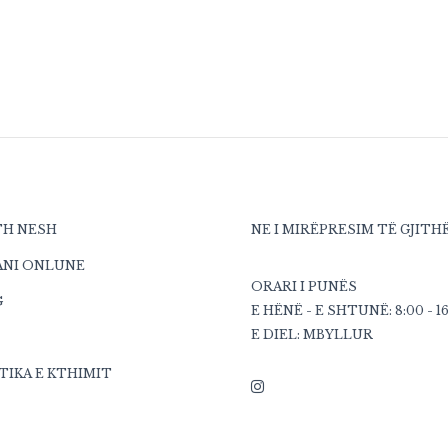
TH NESH
NE I MIRËPRESIM TË GJITH
ANI ONLUNE
ORARI I PUNËS
G
E HËNË - E SHTUNË: 8:00 - 1
E DIEL: MBYLLUR
TIKA E KTHIMIT