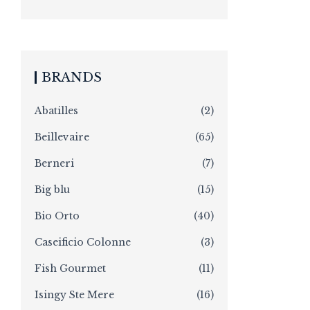
BRANDS
Abatilles
(2)
Beillevaire
(65)
Berneri
(7)
Big blu
(15)
Bio Orto
(40)
Caseificio Colonne
(3)
Fish Gourmet
(11)
Isingy Ste Mere
(16)