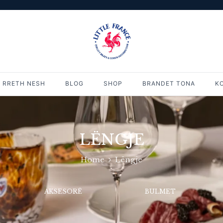
RRETH NESH
BLOG
SHOP
BRANDET TONA
K
LËNGJE
Home
Lëngje
AKSESORË
BULMET