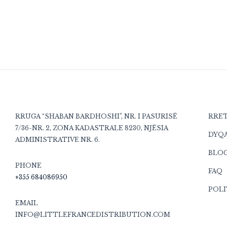
RRUGA “SHABAN BARDHOSHI”, NR. I PASURISË
RRE
7/36-NR. 2, ZONA KADASTRALE 8230, NJËSIA
DYQ
ADMINISTRATIVE NR. 6.
BLO
PHONE
FAQ
+355 684086950
POLI
EMAIL
INFO@LITTLEFRANCEDISTRIBUTION.COM