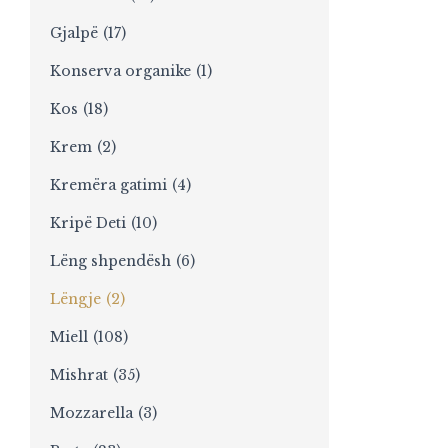
Gjalpë
(17)
Konserva organike
(1)
Kos
(18)
Krem
(2)
Kremëra gatimi
(4)
Kripë Deti
(10)
Lëng shpendësh
(6)
Lëngje
(2)
Miell
(108)
Mishrat
(35)
Mozzarella
(3)